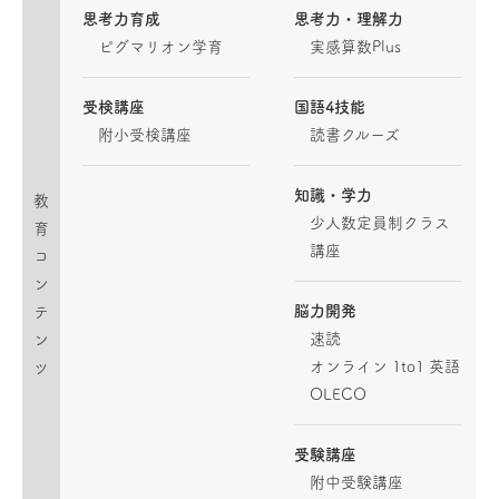
思考力育成
思考力・理解力
ピグマリオン学育
実感算数Plus
受検講座
国語4技能
附小受検講座
読書クルーズ
知識・学力
教
少人数定員制クラス
育
講座
コ
ン
脳力開発
テ
速読
ン
オンライン 1to1 英語
ツ
OLECO
受験講座
附中受験講座