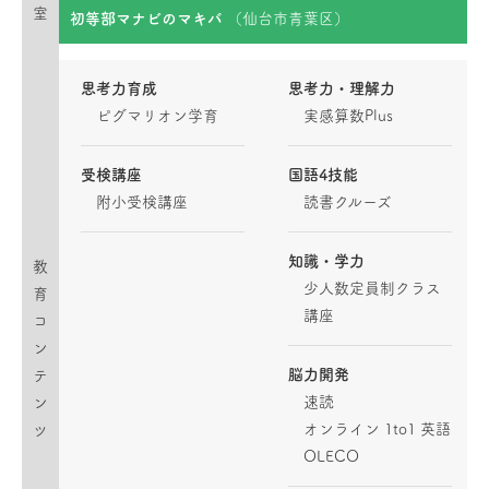
室
初等部マナビのマキバ
（仙台市青葉区）
思考力育成
思考力・理解力
ピグマリオン学育
実感算数Plus
受検講座
国語4技能
附小受検講座
読書クルーズ
知識・学力
教
少人数定員制クラス
育
講座
コ
ン
脳力開発
テ
速読
ン
オンライン 1to1 英語
ツ
OLECO