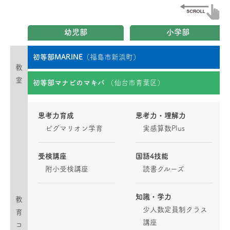
幼児部
小学部
初等部MARINE
（福島市新浜町）
教
室
初等部マナビのマキバ
（仙台市青葉区）
思考力育成
思考力・理解力
ピグマリオン学育
実感算数Plus
受検講座
国語4技能
附小受検講座
読書クルーズ
知識・学力
教
少人数定員制クラス
育
講座
コ