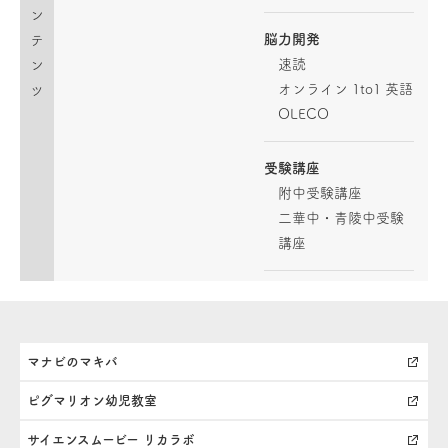
ン
脳力開発
テ
速読
ン
オンライン 1to1 英語
ツ
OLECO
受験講座
附中受験講座
二華中・青陵中受験
講座
マナビのマキバ
ピグマリオン幼児教室
サイエンスムービー リカラボ