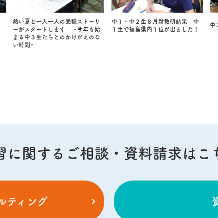
熱い夏と一人一人の受験ストーリ
中１・中２生８月新教研結果 中
中
ーがスタートします ～今年も始
１生で福島県内１位が出ました！
まる中３生たちとのかけがえのな
い時間～
習に関する
ご相談・資料請求はこ
ルティング