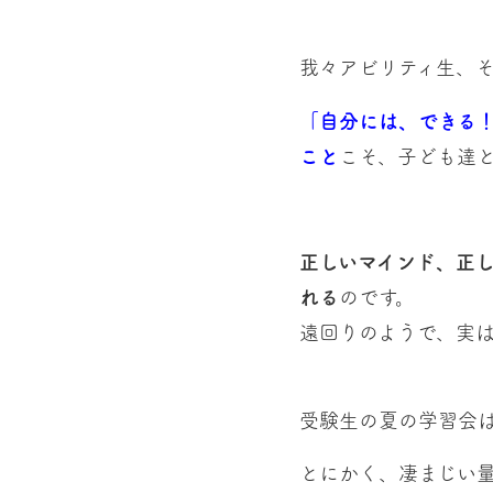
我々アビリティ生、
「自分には、できる
こと
こそ、子ども達
正しいマインド、正
れる
のです。
遠回りのようで、実
受験生の夏の学習会
とにかく、凄まじい