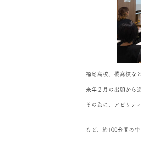
福島高校、橘高校な
来年２月の出願から
その為に、アビリテ
など、約100分間の