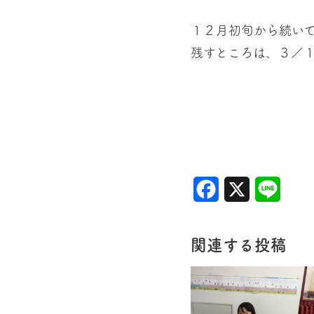
１２月初旬から続い
残すところは、３／
Facebook
X
Line
関連する投稿