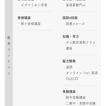
ピグマリオン学育
実感算数Plus
受検講座
国語4技能
附小受検講座
読書クルーズ
知識・学力
教
少人数定員制クラス
育
講座
コ
ン
脳力開発
テ
速読
ン
オンライン 1to1 英語
ツ
OLECO
受験講座
附中受験講座
二華中・青陵中受験