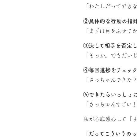
「わたしだってでき
②具体的な行動の指
「まずは目をふせて
③決して相手を否定
「そっか。でもだい
④毎回進捗をチェック
「さっちゃんできた
⑤できたらいっしょ
「さっちゃんすごい
私が心底感心して「
「だってこういうの