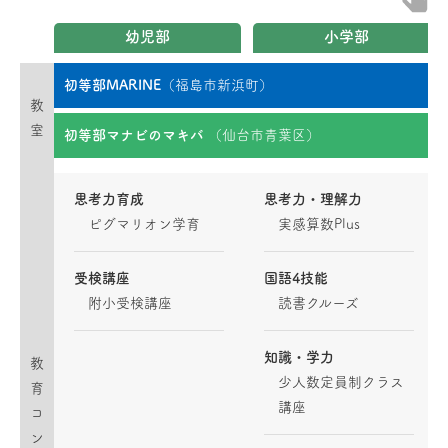
幼児部
小学部
初等部MARINE
（福島市新浜町）
教
室
初等部マナビのマキバ
（仙台市青葉区）
思考力育成
思考力・理解力
ピグマリオン学育
実感算数Plus
受検講座
国語4技能
附小受検講座
読書クルーズ
知識・学力
教
少人数定員制クラス
育
講座
コ
ン