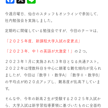
今週月曜日、仙台のスタッフもオンラインで参加して、
社内勉強会を実施しました。
定期的に開催している勉強会ですが、今回のテーマは、
「２０２５年度、新課程大学入試の変更点」
「２０２３年、
中１の英語が大激変！」
の２つ。
２０２３年１月に実施された３年目となる共通テスト。
２０２２年は理数科目を中心に顕著な難化傾向が見られ
ましたが、今回は「数学Ⅰ・数学A」「数学Ⅱ・数学B」
の平均点が約２０点アップし、難易度が乱高下していま
す。
そんな中、今年の新高２生が受験する２０２５年入試か
ら、大学入試は新学習指導要領に基づいたものに全面的