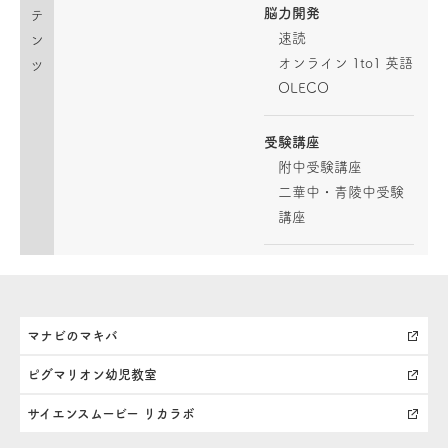
脳力開発
テ
速読
ン
オンライン 1to1 英語
ツ
OLECO
受験講座
附中受験講座
二華中・青陵中受験
講座
マナビのマキバ
ピグマリオン幼児教室
サイエンスムービー リカラボ