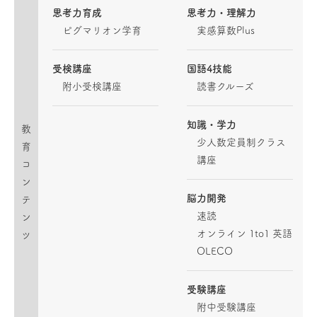
思考力育成
思考力・理解力
ピグマリオン学育
実感算数Plus
受検講座
国語4技能
附小受検講座
読書クルーズ
知識・学力
教
少人数定員制クラス
育
講座
コ
ン
脳力開発
テ
速読
ン
オンライン 1to1 英語
ツ
OLECO
受験講座
附中受験講座