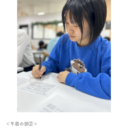
＜午前の部②＞