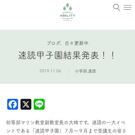
ブログ、日々更新中
速読甲子園結果発表！！
2019.11.06
小学部
,
速読
Facebook
X
Line
初等部マリン教室副教室長の大崎です。速読の一大イベ
ントである「速読甲子園」７月～９月まで受講生の皆さ