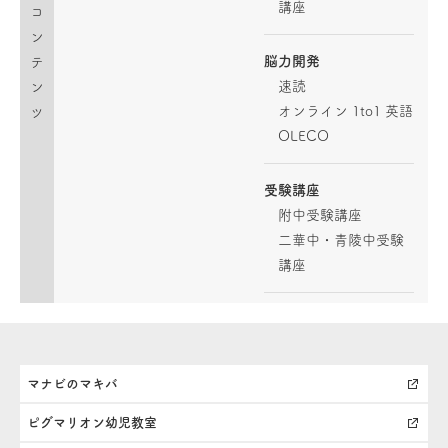
講座
コ
ン
脳力開発
テ
速読
ン
オンライン 1to1 英語
ツ
OLECO
受験講座
附中受験講座
二華中・青陵中受験
講座
マナビのマキバ
ピグマリオン幼児教室