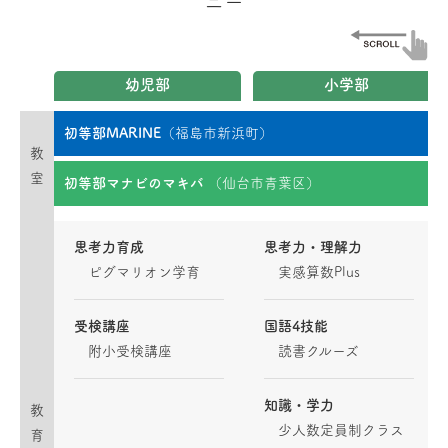
ニー
幼児部
小学部
初等部MARINE
（福島市新浜町）
教
室
初等部マナビのマキバ
（仙台市青葉区）
思考力育成
思考力・理解力
ピグマリオン学育
実感算数Plus
受検講座
国語4技能
附小受検講座
読書クルーズ
知識・学力
教
少人数定員制クラス
育