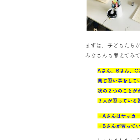
まずは、子どもたち
みなさんも考えてみ
Aさん、Bさん、
同じ習い事をして
次の２つのことが
３人が習っている
・Aさんはサッカ
・Bさんが習って