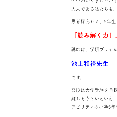
……わかりましたか
大人である私たちも
思考探究ゼミ、5年生
「読み解く力」
講師は、学研プライ
池上和裕先生
です。
普段は大学受験を目
難しそう？いえいえ
アビリティの小学5年