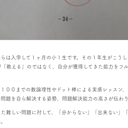
彼らは入学して１ヶ月の小１生です。その１年生がこうし
が「教える」のではなく、自分が獲得してきた能力をフ
た１００までの数論理性やドット棒による実感レッスン、
な問題を自ら解決する姿勢、問題解決能力の高さが伝わ
した難しい問題に対して、「分からない」「出来ない」「
ん。