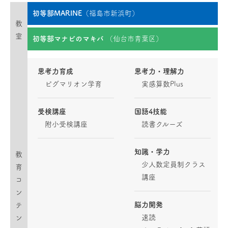
初等部MARINE
（福島市新浜町）
教
室
初等部マナビのマキバ
（仙台市青葉区）
思考力育成
思考力・理解力
ピグマリオン学育
実感算数Plus
受検講座
国語4技能
附小受検講座
読書クルーズ
知識・学力
教
少人数定員制クラス
育
講座
コ
ン
脳力開発
テ
速読
ン