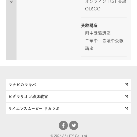
オンライン 1to1 英語
ツ
OLECO
受験講座
附中受験講座
二華中・青陵中受験
講座
マナビのマキバ
ピグマリオン幼児教室
サイエンスムービー リカラボ
© 2026 ABILITY Co., Ltd