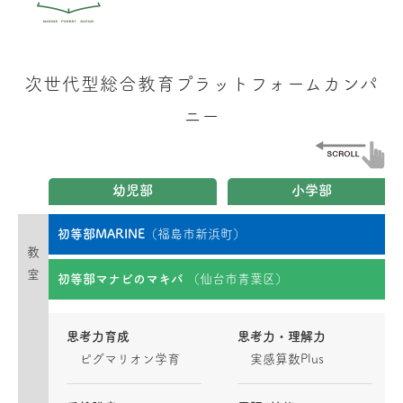
次世代型総合教育プラットフォームカンパ
ニー
幼児部
小学部
初等部MARINE
（福島市新浜町）
教
室
初等部マナビのマキバ
（仙台市青葉区）
思考力育成
思考力・理解力
ピグマリオン学育
実感算数Plus