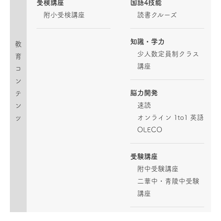
受検講座
国語4技能
附小受検講座
読書クルーズ
知識・学力
教
少人数定員制クラス
育
講座
コ
ン
脳力開発
テ
速読
ン
オンライン 1to1 英語
ツ
OLECO
受験講座
附中受験講座
二華中・青陵中受験
講座