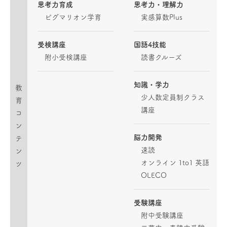
思考力育成
思考力・理解力
ピグマリオン学育
実感算数Plus
受検講座
国語4技能
附小受検講座
読書クルーズ
知識・学力
教
少人数定員制クラス
育
講座
コ
ン
脳力開発
テ
速読
ン
オンライン 1to1 英語
ツ
OLECO
受験講座
附中受験講座