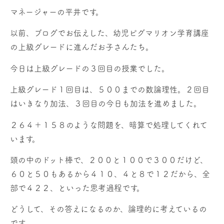
マネージャーの平井です。
以前、ブログでお伝えした、幼児ピグマリオン学育講座
の上級グレードに進んだお子さんたち。
今日は上級グレードの３回目の授業でした。
上級グレード１回目は、５００までの数論理性。２回目
はいきなり加法、３回目の今日も加法を進めました。
２６４＋１５８のような問題を、暗算で処理してくれて
います。
頭の中のドット棒で、２００と１００で３００だけど、
６０と５０もあるから４１０、４と８で１２だから、全
部で４２２、といった思考過程です。
どうして、その答えになるのか、論理的に考えているの
です。