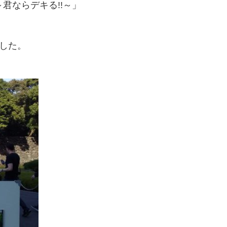
君ならデキる!!～」
した。