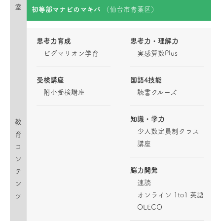
室
初等部マナビのマキバ
（仙台市青葉区）
思考力育成
思考力・理解力
ピグマリオン学育
実感算数Plus
受検講座
国語4技能
附小受検講座
読書クルーズ
知識・学力
教
少人数定員制クラス
育
講座
コ
ン
脳力開発
テ
速読
ン
オンライン 1to1 英語
ツ
OLECO