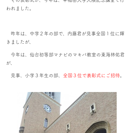
その表彰式が、今年は、早稲田大学大隈記念講堂で行
われました。
昨年は、中学２年の部で、内藤君が見事全国１位に輝
きましたが、
今年は、仙台初等部マナビのマキバ教室の東海林佑君
が、
見事、小学３年生の部、
全国３位で表彰式にご招待
。