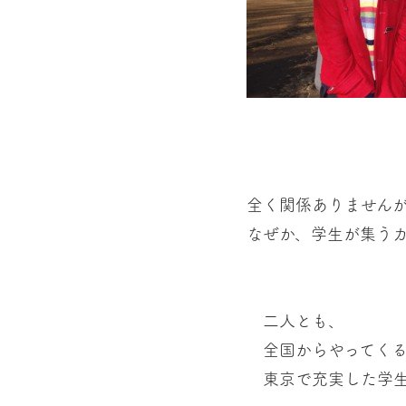
全く関係ありません
なぜか、学生が集うカ
二人とも、
全国からやってくる
東京で充実した学生