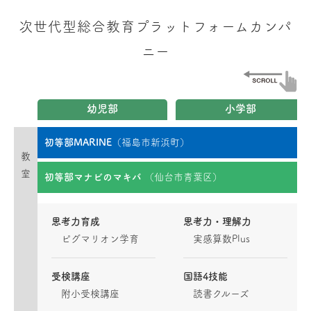
次世代型総合教育プラットフォームカンパ
ニー
幼児部
小学部
初等部MARINE
（福島市新浜町）
教
室
初等部マナビのマキバ
（仙台市青葉区）
思考力育成
思考力・理解力
ピグマリオン学育
実感算数Plus
受検講座
国語4技能
附小受検講座
読書クルーズ