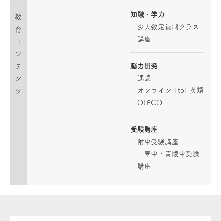
知識・学力
教
少人数定員制クラス
育
講座
コ
ン
脳力開発
テ
速読
ン
オンライン 1to1 英語
ツ
OLECO
受験講座
附中受験講座
二華中・青陵中受験
講座