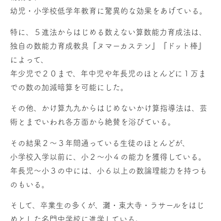
幼児・小学校低学年教育に驚異的な効果をあげている。
特に、５進法からはじめる数えない算数能力育成法は、
独自の数能力育成教具『ヌマーカステン』『ドット棒』
によって、
年少児で２０まで、年中児や年長児のほとんどに１万ま
での数の加減暗算を可能にした。
その他、かけ算九九からはじめないかけ算指導法は、芸
術とまでいわれ各方面から絶賛を浴びている。
その結果２〜３年間通っている生徒のほとんどが、
小学校入学以前に、小２〜小４の能力を獲得している。
年長児〜小３の中には、小６以上の数論理能力を持つも
のもいる。
そして、卒業生の多くが、灘・東大寺・ラサールをはじ
めとした名門中学校に進学している。