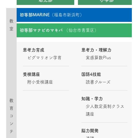
初等部MARINE
（福島市新浜町）
教
室
初等部マナビのマキバ
（仙台市青葉区）
思考力育成
思考力・理解力
ピグマリオン学育
実感算数Plus
受検講座
国語4技能
附小受検講座
読書クルーズ
知識・学力
教
少人数定員制クラス
育
講座
コ
ン
脳力開発
テ