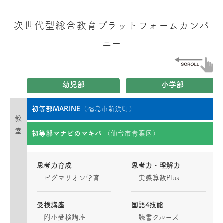
次世代型総合教育プラットフォームカンパ
ニー
幼児部
小学部
初等部MARINE
（福島市新浜町）
教
室
初等部マナビのマキバ
（仙台市青葉区）
思考力育成
思考力・理解力
ピグマリオン学育
実感算数Plus
受検講座
国語4技能
附小受検講座
読書クルーズ