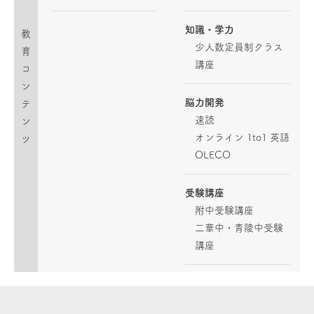
知識・学力
教
少人数定員制クラス
育
講座
コ
ン
脳力開発
テ
速読
ン
オンライン 1to1 英語
ツ
OLECO
受験講座
附中受験講座
二華中・青陵中受験
講座