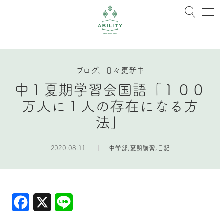
ブログ、日々更新中
中１夏期学習会国語「１００
万人に１人の存在になる方
法」
2020.08.11
中学部
,
夏期講習
,
日記
Facebook
X
Line