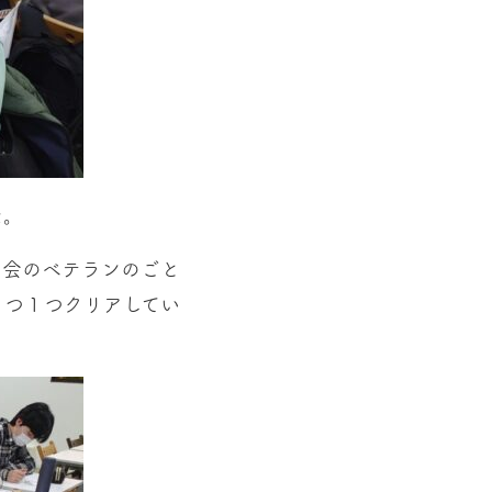
た。
習会のベテランのごと
１つ１つクリアしてい