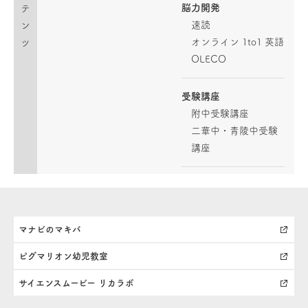
脳力開発
テ
速読
ン
オンライン 1to1 英語
ツ
OLECO
受験講座
附中受験講座
二華中・青陵中受験
講座
マナビのマキバ
ピグマリオン幼児教室
サイエンスムービー リカラボ