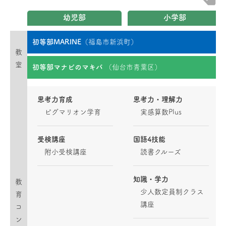
幼児部
小学部
初等部MARINE
（福島市新浜町）
教
室
初等部マナビのマキバ
（仙台市青葉区）
思考力育成
思考力・理解力
ピグマリオン学育
実感算数Plus
受検講座
国語4技能
附小受検講座
読書クルーズ
知識・学力
教
少人数定員制クラス
育
講座
コ
ン