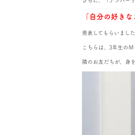
さらに、「ナンバー
「自分の好きな
発表してもらいまし
こちらは、3年生のＭ
隣のお友だちが、身
動
画
プ
レ
ー
ヤ
ー