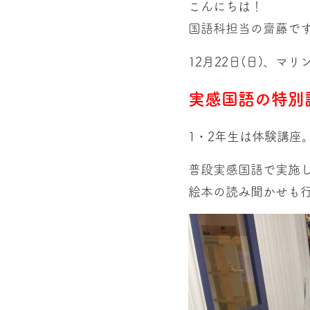
こんにちは！
国語科担当の齋藤で
12月22日(日)、マ
実感国語の特別
1・2年生は体験講座
普段実感国語で実施
絵本の読み聞かせも