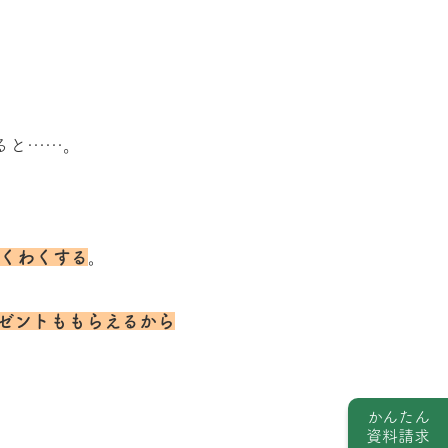
ると……。
くわくする
。
ゼントももらえるから
かんたん
資料請求