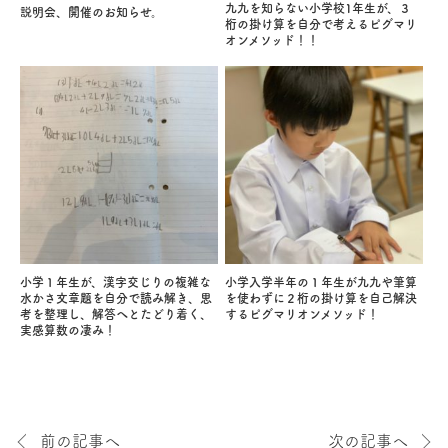
九九を知らない小学校1年生が、３
説明会、開催のお知らせ。
桁の掛け算を自分で考えるピグマリ
オンメソッド！！
小学１年生が、漢字交じりの複雑な
小学入学半年の１年生が九九や筆算
水かさ文章題を自分で読み解き、思
を使わずに２桁の掛け算を自己解決
考を整理し、解答へとたどり着く、
するピグマリオンメソッド！
実感算数の凄み！
前の記事へ
次の記事へ