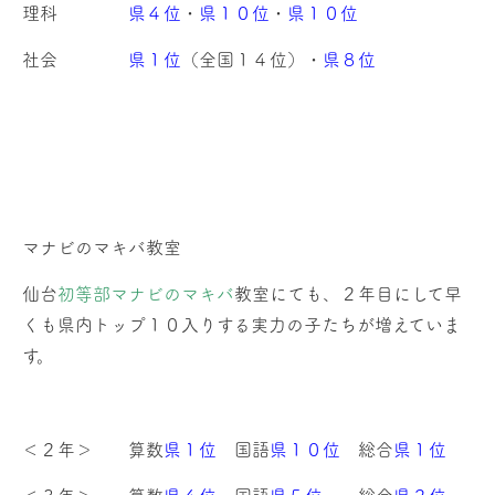
理科
県４位
・
県１０位
・
県１０位
社会
県１位
（全国１４位）・
県８位
マナビのマキバ教室
仙台
初等部マナビのマキバ
教室にても、２年目にして早
くも県内トップ１０入りする実力の子たちが増えていま
す。
＜２年＞ 算数
県１位
国語
県１０位
総合
県１位