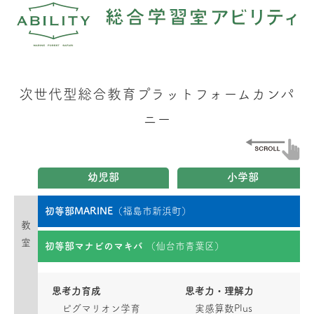
次世代型総合教育プラットフォームカンパ
ニー
幼児部
小学部
初等部MARINE
（福島市新浜町）
教
室
初等部マナビのマキバ
（仙台市青葉区）
思考力育成
思考力・理解力
ピグマリオン学育
実感算数Plus