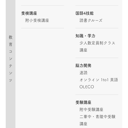
受検講座
国語4技能
附小受検講座
読書クルーズ
知識・学力
教
少人数定員制クラス
育
講座
コ
ン
脳力開発
テ
速読
ン
オンライン 1to1 英語
ツ
OLECO
受験講座
附中受験講座
二華中・青陵中受験
講座