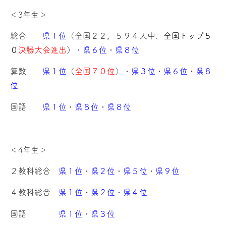
＜3年生＞
総合
県１位
（全国２２，５９４人中、
全国トップ５
０
決勝大会進出
）・
県６位
・
県８位
算数
県１位
（
全国７０位
）・
県３位
・
県６位
・
県８
位
国語
県１位
・
県８位
・
県８位
＜4年生＞
２教科総合
県１位
・
県２位
・
県５位
・
県９位
４教科総合
県１位
・
県２位
・
県４位
国語
県１位
・
県３位