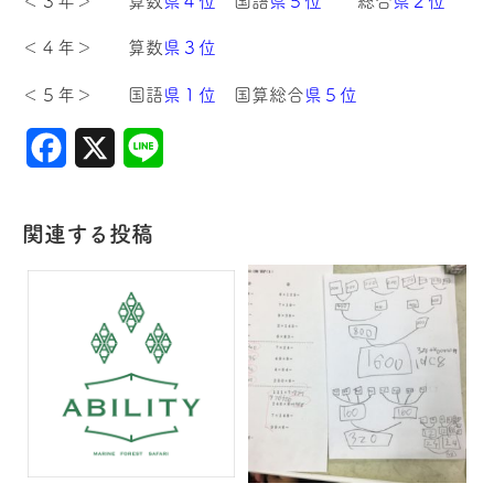
＜３年＞ 算数
県４位
国語
県５位
総合
県２位
＜４年＞ 算数
県３位
＜５年＞ 国語
県１位
国算総合
県５位
Facebook
X
Line
関連する投稿