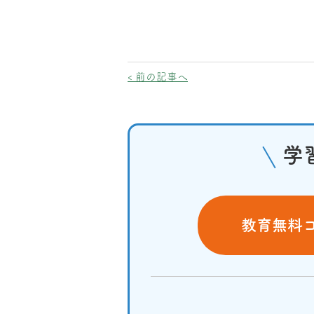
‹ 前の記事へ
学
教育無料