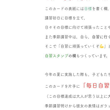
このカードの表紙には
目標
を書く欄
講習初日に目標を立て，
日々その目標に向けて頑張ったこと
また季節講習中は，自ら，
自習に行
そこで「自習に頑張っていくぞ
」
自習スタンプ
の欄
もつくっています。
今年の夏に実施した際も，子どもた
「毎日自習
このカードを片手に
（この目標達成は大人が思う以上に
季節講習明けから彼女の表情はガラ