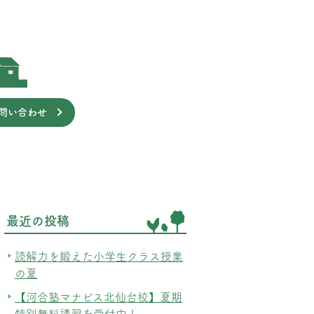
問い合わせ
最近の投稿
読解力を鍛えた小学生クラス授業
の夏
【河合塾マナビス北仙台校】夏期
特別無料講習を受付中！