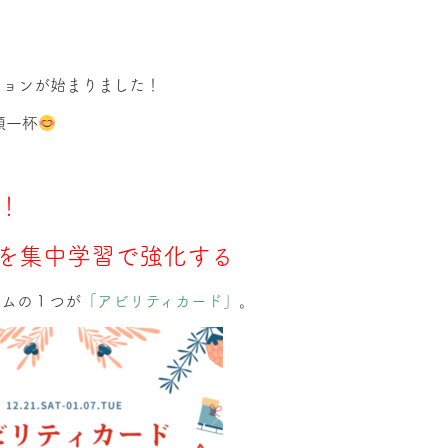
ションが始まりました！
顔一杯
！
集中学習で強化する
ラムの１つが
「アビリティカード」
。