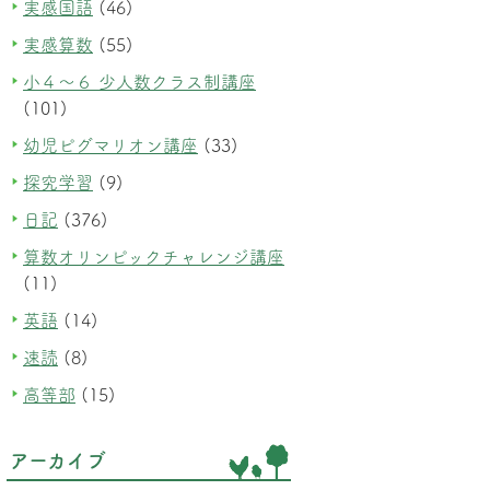
実感国語
(46)
実感算数
(55)
小４～６ 少人数クラス制講座
(101)
幼児ピグマリオン講座
(33)
探究学習
(9)
日記
(376)
算数オリンピックチャレンジ講座
(11)
英語
(14)
速読
(8)
高等部
(15)
アーカイブ