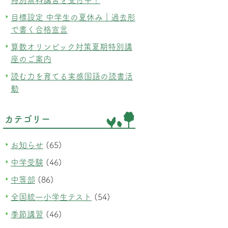
目標設定 中学生の夏休み｜過去形
で書く合格宣言
算数オリンピック対策夏期特別講
座のご案内
読む力を育てる実感国語の読書活
動
カテゴリー
お知らせ
(65)
中学受験
(46)
中等部
(86)
全国統一小学生テスト
(54)
季節講習
(46)