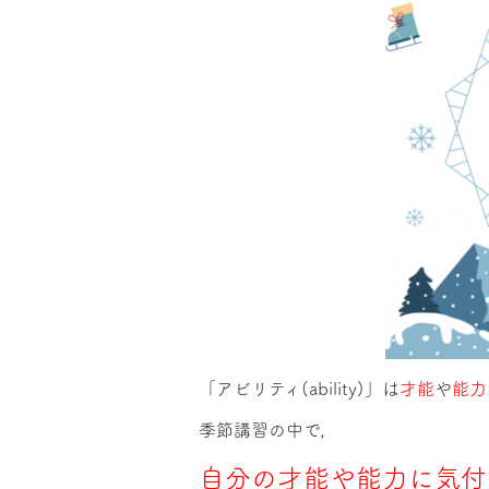
「アビリティ(ability)」は
才能
や
能力
季節講習の中で，
自分の才能や能力に気付