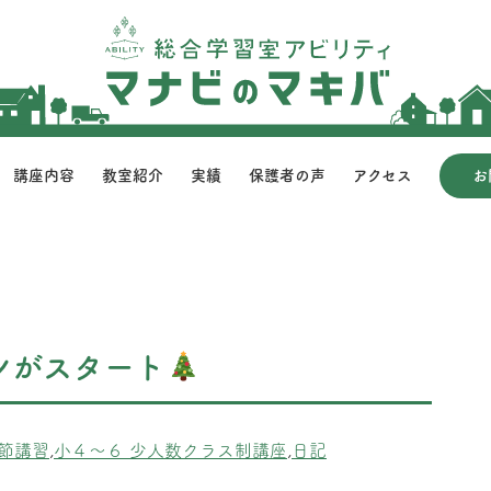
講座内容
教室紹介
実績
保護者の声
アクセス
お
ンがスタート
節講習
,
小４～６ 少人数クラス制講座
,
日記